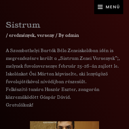
Skip
MAIN
MENÜ
to
MENU
content
Sistrum
/
eredmények
,
verseny
/ By
admin
A Szombathelyi Bartók Béla Zeneiskolában idén is
megrendezésre került a „Sistrum Zenei Versenyek”;,
melynek fuvolaversenye február 25-26-án zajlott le.
Iskolánkat Ősi Márton képviselte, aki lenyűgöző
fuvolajátékával nívódíjban részesült.
Felkészítő tanára Huszár Eszter, zongorán
közreműködött Gáspár Dávid.
Gratulálunk!