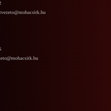
2
intvezeto@mohacsitk.hu
5
ezeto@mohacsitk.hu