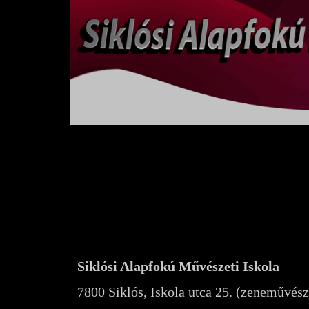
Skip
to
content
Siklósi Alapfokú Művészeti Iskola
7800 Siklós, Iskola utca 25. (zeneművész