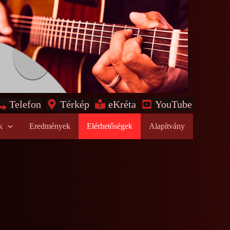
Telefon
Térkép
eKréta
YouTube
k
Eredmények
Elérhetőségek
Alapítvány