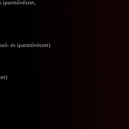
s iparművészet,
ző- és iparművészet)
et)