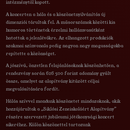
intézménytől kapott.
A koncerten a hála és a köszönetnyilvánítás új
dimenziói tárultak fel. A műsorszámok közötti kis
humoros történetek érzelmi hullámvasútként
hatottak a jelenlévőkre. Az elhangzott produkciók
szakmai színvonala pedig nagyon nagy magasságokba
repítette a közönséget.
A jószívű, önzetlen felajánlásoknak köszönhetően, a
rendezvény során 626 500 forint adomány gyűlt
össze, amelyet az alapítvány kitűzött céljai
megvalósítására fordít.
Hálás szívvel mondunk köszönetet mindazoknak, akik
hozzájárultak a „Siklósi Zeneiskoláért Alapítvány”
részére szervezett jubileumi jótékonysági koncert
sikeréhez. Külön köszönettel tartozunk