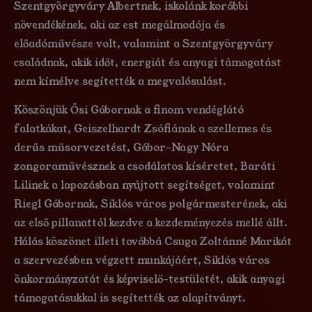
Szentgyörgyváry Albertnek, iskolánk korábbi
növendékének, aki az est megálmodója és
előadóművésze volt, valamint a Szentgyörgyváry
családnak, akik időt, energiát és anyagi támogatást
nem kímélve segítették a megvalósulást.
Köszönjük Ősi Gábornak a finom vendéglátó
falatkákat, Geiszelhardt Zsófiának a szellemes és
derűs műsorvezetést, Gábor-Nagy Nóra
zongoraművésznek a csodálatos kíséretet, Baráti
Lilinek a lapozásban nyújtott segítséget, valamint
Riegl Gábornak, Siklós város polgármesterének, aki
az első pillanattól kezdve a kezdeményezés mellé állt.
Hálás köszönet illeti továbbá Csuga Zoltánné Marikát
a szervezésben végzett munkájáért, Siklós város
önkormányzatát és képviselő-testületét, akik anyagi
támogatásukkal is segítették az alapítványt.