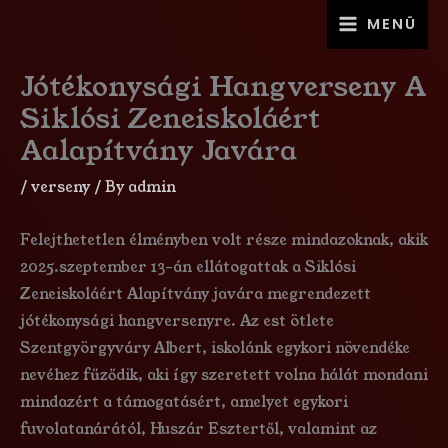
Skip
MAIN
MENÜ
to
MENU
content
Jótékonysági Hangverseny A
Siklósi Zeneiskoláért
Aalapítvány Javára
/
verseny
/ By
admin
Felejthetetlen élményben volt része mindazoknak, akik
2025.szeptember 13-án ellátogattak a Siklósi
Zeneiskoláért Alapítvány javára megrendezett
jótékonysági hangversenyre. Az est ötlete
Szentgyörgyváry Albert, iskolánk egykori növendéke
nevéhez fűződik, aki így szeretett volna hálát mondani
mindazért a támogatásért, amelyet egykori
fuvolatanárától, Huszár Esztertől, valamint az