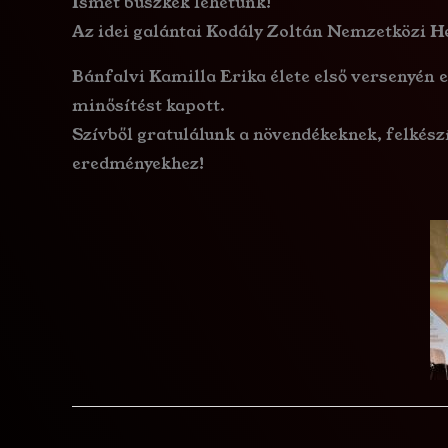
Ismét büszkék lehetünk!
Az idei galántai Kodály Zoltán Nemzetközi H
Bánfalvi Kamilla Erika élete első versenyén 
minősítést kapott.
Szívből gratulálunk a növendékeknek, felkés
eredményekhez!