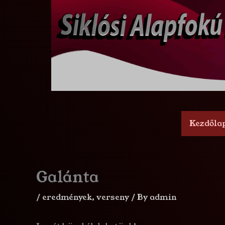
Skip
to
content
Kezdőla
Galánta
/
eredmények
,
verseny
/ By
admin