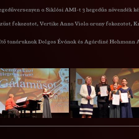
egedűversenyen a Siklósi AMI-t 3 hegedűs növendék ké
ezüst fokozatot, Vertike Anna Viola arany fokozatot, 
zítő tanáruknak Dolgos Évának és Agárdiné Hohmann A